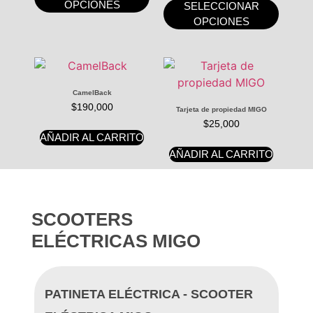
OPCIONES
SELECCIONAR
OPCIONES
CamelBack
$
190,000
Tarjeta de propiedad MIGO
$
25,000
AÑADIR AL CARRITO
AÑADIR AL CARRITO
SCOOTERS
ELÉCTRICAS MIGO
PATINETA ELÉCTRICA - SCOOTER
PAT