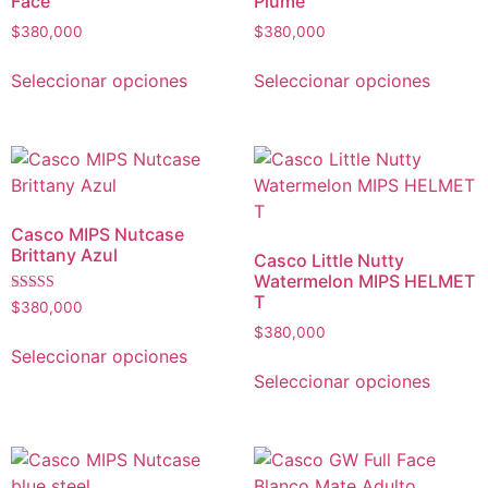
Face
Plume
$
380,000
$
380,000
Seleccionar opciones
Seleccionar opciones
Casco MIPS Nutcase
Brittany Azul
Casco Little Nutty
Watermelon MIPS HELMET
T
Valorado con
$
380,000
5.00
$
380,000
de 5
Seleccionar opciones
Seleccionar opciones