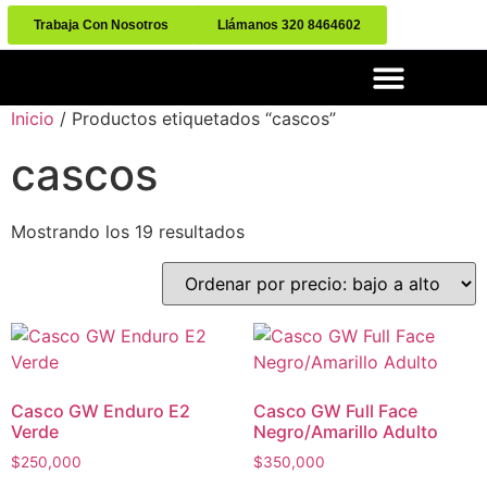
Trabaja Con Nosotros
Llámanos 320 8464602
Inicio
/ Productos etiquetados “cascos”
cascos
Mostrando los 19 resultados
Casco GW Enduro E2
Casco GW Full Face
Verde
Negro/Amarillo Adulto
$
250,000
$
350,000