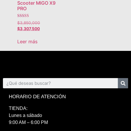
Scooter MIGO X9
PRO
Valorado con
$
3,850,000
5.00
$
3,307,500
de 5
Leer más
HORARIO DE ATENCIÓN
TIENDA:
Lunes a sábado
9:00 AM – 6:00 PM