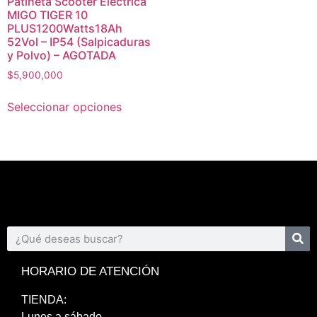
Patineta Scooter Eléctrica
MIGO TIGER 10
PLUS1200Watts18Ah
52Vol – IP54 (Salpicaduras
y Polvo) – AGOTADA
$
5,900,000
Seleccionar opciones
HORARIO DE ATENCIÓN
TIENDA:
Lunes a sábado